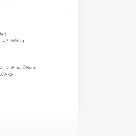
fer)
≥
4,7 kWh/kg
A1, DinPlus, ÖNorm
100-kg-