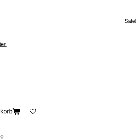
Sale!
ten
nkorb
00