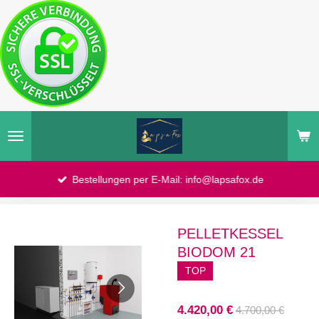
Zum
Hauptinhalt
springen
Bestellungen per E-Mail: info@lapsafox.de
PELLETKESSEL
BIODOM 21
TOP
4.420,00 €
4.700,00 €