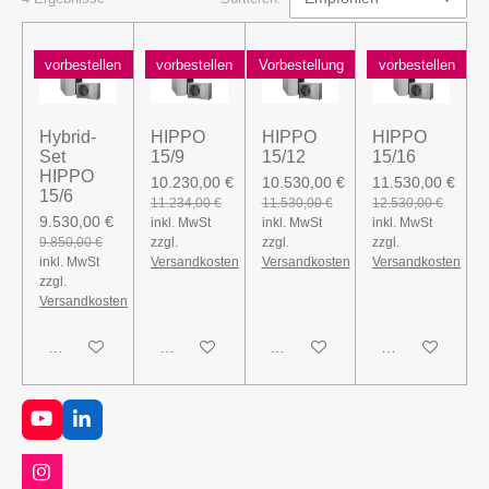
vorbestellen
vorbestellen
Vorbestellung
vorbestellen
Hybrid-
HIPPO
HIPPO
HIPPO
Set
15/9
15/12
15/16
HIPPO
10.230,00 €
10.530,00 €
11.530,00 €
15/6
11.234,00 €
11.530,00 €
12.530,00 €
9.530,00 €
inkl. MwSt
inkl. MwSt
inkl. MwSt
9.850,00 €
zzgl.
zzgl.
zzgl.
inkl. MwSt
Versandkosten
Versandkosten
Versandkosten
zzgl.
Versandkosten
In den Warenkorb
In den Warenkorb
In den Warenkorb
In den Warenk
Y
L
o
i
u
n
T
k
I