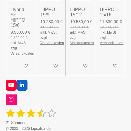
Hybrid-
HIPPO
HIPPO
HIPPO
Set
15/9
15/12
15/16
HIPPO
10.230,00 €
10.530,00 €
11.530,00 €
15/6
11.234,00 €
11.530,00 €
12.530,00 €
9.530,00 €
inkl. MwSt
inkl. MwSt
inkl. MwSt
9.850,00 €
zzgl.
zzgl.
zzgl.
inkl. MwSt
Versandkosten
Versandkosten
Versandkosten
zzgl.
Versandkosten
In den Warenkorb
In den Warenkorb
In den Warenkorb
In den Warenk
Y
L
o
i
u
n
T
k
I
u
e
n
1
2
3
4
5
b
d
B
s
B
e
I
e
t
e
S
S
S
S
S
w
n
a
21 Stimmen
w
e
g
r
© 2023 - 2026 lapsafox.de
e
r